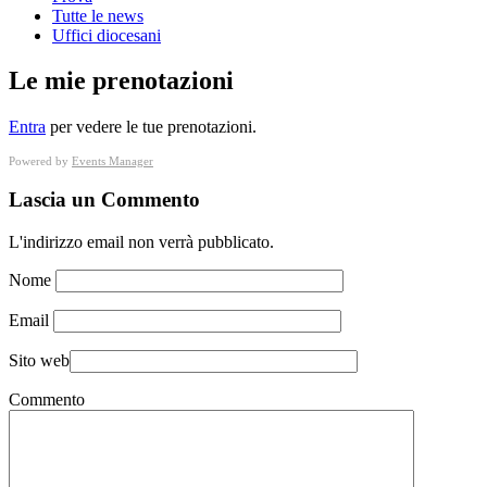
Tutte le news
Uffici diocesani
Le mie prenotazioni
Entra
per vedere le tue prenotazioni.
Powered by
Events Manager
Lascia un Commento
L'indirizzo email non verrà pubblicato.
Nome
Email
Sito web
Commento