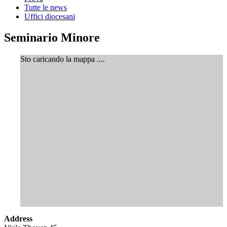
Tutte le news
Uffici diocesani
Seminario Minore
Sto caricando la mappa ....
Address